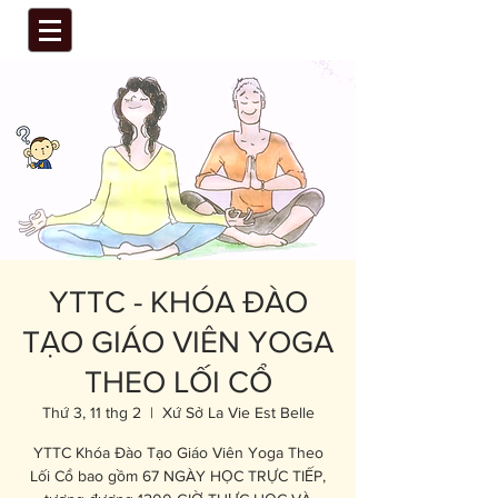
YTTC - KHÓA ĐÀO
TẠO GIÁO VIÊN YOGA
THEO LỐI CỔ
Thứ 3, 11 thg 2
  |  
Xứ Sở La Vie Est Belle
YTTC Khóa Đào Tạo Giáo Viên Yoga Theo
Lối Cổ bao gồm 67 NGÀY HỌC TRỰC TIẾP,