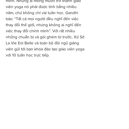
mình. Những ai mong muốn trở thành giáo 
viên yoga nó phải được tính bằng nhiều 
năm, chứ không chỉ vài tuần học. Gandhi 
bảo: “Tất cả mọi người đều nghĩ đến việc 
thay đổi thế giới, nhưng không ai nghĩ đến 
việc thay đổi chính mình”. Với rất nhiều 
những chuẩn bị và gói ghém từ trước, Xứ Sở 
La Vie Est Belle và toàn bộ đội ngũ giảng 
viên gửi tới bạn khóa đào tạo giáo viên yoga 
với 10 tuần học trực tiếp.
🏵️ 
ĐỊNH HƯỚNG CỦA KHÓA HỌC
Là khóa học toàn diện về con đường 
yoga theo cách tiếp cận cổ xưa
Truyền cảm hứng lan tỏa về một lối 
sống tỉnh thức như một phương pháp 
chuyển hóa bản thân trước tiên, đặc 
biệt…
Hiện thêm