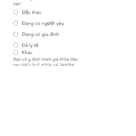
bạn
Độc thân
Đang có người yêu
Đang có gia đình
Đã ly dị
Khác
Bạn có ý định tham gia khóa đào
tạo GIÁO DỤC YOGA VÀ TANTRA
CHO TRẺ không?
Có, tôi rất muốn
Có thể, tôi sẽ suy nghĩ thêm
Không, tôi có chuyên môn
khác rồi
Khác
Bạn có muốn nhận newsletter Tin
Chuyên Môn Về Yoga Và Tantra
hàng tháng từ La Vie Est Belle