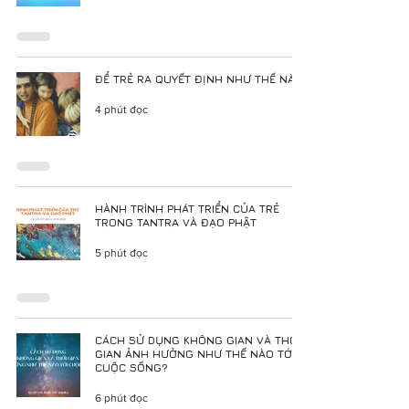
ĐỂ TRẺ RA QUYẾT ĐỊNH NHƯ THẾ NÀO
4 phút đọc
HÀNH TRÌNH PHÁT TRIỂN CỦA TRẺ
TRONG TANTRA VÀ ĐẠO PHẬT
5 phút đọc
CÁCH SỬ DỤNG KHÔNG GIAN VÀ THỜI
GIAN ẢNH HƯỞNG NHƯ THẾ NÀO TỚI
CUỘC SỐNG?
6 phút đọc