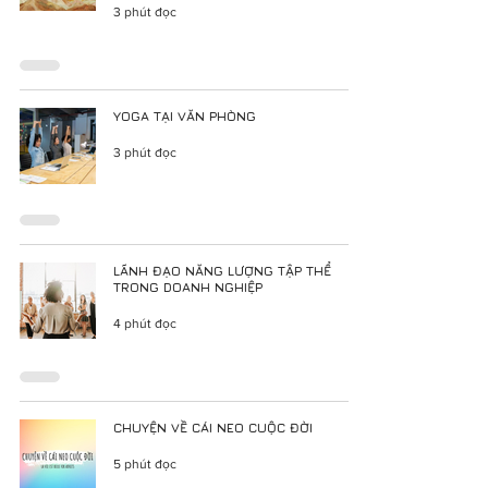
3 phút đọc
YOGA TẠI VĂN PHÒNG
3 phút đọc
LÃNH ĐẠO NĂNG LƯỢNG TẬP THỂ
TRONG DOANH NGHIỆP
4 phút đọc
CHUYỆN VỀ CÁI NEO CUỘC ĐỜI
5 phút đọc