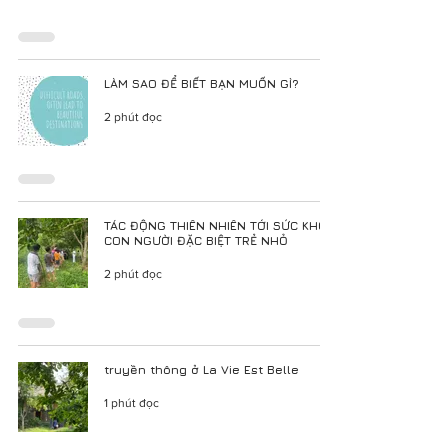
LÀM SAO ĐỂ BIẾT BẠN MUỐN GÌ?
2 phút đọc
TÁC ĐỘNG THIÊN NHIÊN TỚI SỨC KHỎE
CON NGƯỜI ĐẶC BIỆT TRẺ NHỎ
2 phút đọc
truyền thông ở La Vie Est Belle
1 phút đọc