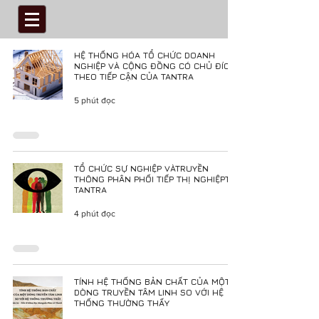
HỆ THỐNG HÓA TỔ CHỨC DOANH
NGHIỆP VÀ CỘNG ĐỒNG CÓ CHỦ ĐÍCH
THEO TIẾP CẬN CỦA TANTRA
5 phút đọc
TỔ CHỨC SỰ NGHIỆP VÀTRUYỀN
THÔNG PHÂN PHỐI TIẾP THỊ NGHIỆPTỪ
TANTRA
4 phút đọc
TÍNH HỆ THỐNG BẢN CHẤT CỦA MỘT
DÒNG TRUYỀN TÂM LINH SO VỚI HỆ
THỐNG THƯỜNG THẤY