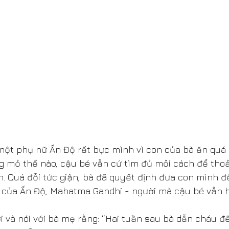
một phụ nữ Ấn Độ rất bực mình vì con của bà ăn quá 
g mỏ thế nào, cậu bé vẫn cứ tìm đủ mỏi cách để tho
. Quá đỗi tức giận, bà đã quyết định đưa con mình đ
 của Ấn Độ, Mahatma Gandhi - người mà cậu bé vẫn
 và nói với bà mẹ rằng: “Hai tuần sau bà dẫn cháu đến 