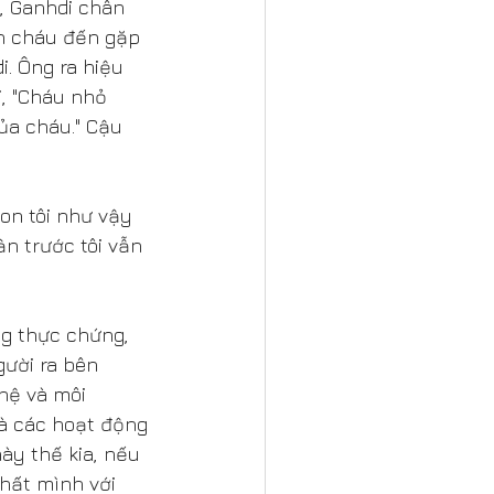
, Ganhdi chân 
ẫn cháu đến gặp 
. Ông ra hiệu 
i, "Cháu nhỏ 
a cháu." Cậu 
on tôi như vậy 
ần trước tôi vẫn 
ng thực chứng, 
ười ra bên 
hệ và môi 
và các hoạt động 
ày thế kia, nếu 
hất mình với 