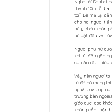
Nghe lời Ganhdi b
thành “Xin lỗi bà
tôi”. Bà mẹ lại d
cho hai người tiế
này, cháu không 
bé gật đầu và hứa
Người phụ nữ quay
khi tôi đến gặp ng
còn ăn rất nhiều 
Vậy nên người ta 
từ đó nó mang lại
ngoài qua suy ngh
trường bên ngoài.
giáo dục, các khó
không cẩn thận b