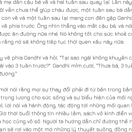
à mẹ dẫn cậu bé về và hai tuần sau quay lại. Lần này
 tôi vẫn chưa thể giúp cháu được, một tuần sau bà d
ẫn con về và một tuần sau lại mang con đến gặp Ganhdi
n về phía trước. Ông nhìn thẳng vào mắt cậu bé, và nó
được ăn đường nữa nhé. Nó không tốt cho sức khoẻ củ
 rằng nó sẽ không tiếp tục thói quen xấu này nữa.
 về phía Gandhi và hỏi, "Tại sao ngài không khuyên c
ài vào 3 tuần trước?". Gandhi mỉm cười, "Thưa bà, 3 tu
đường."
mới nói rằng mọi sự thay đổi phải đi từ bên trong bằ
 trọng lượng cho sức sống và sự biểu hiện của mối ng
ĩ, lời nói và hành động, tác động tới những mối quan 
Giờ thời buổi thông tin nhiều lắm, sách vở kinh điển 
a học cũng vô số. Người ta hướng dẫn chỉ đường thế n
ạn sẽ rơi vào một mớ những lý thuyết suông, đồng n