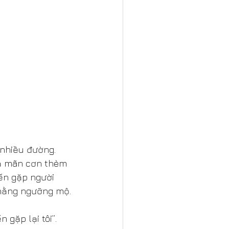
nhiều đường. 
ả mãn cơn thèm 
ến gặp người 
 hằng ngưỡng mộ.
gặp lại tôi”. 