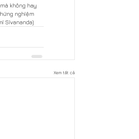
g mà không hay 
 chứng nghiệm 
mi Sivananda)
Xem tất cả