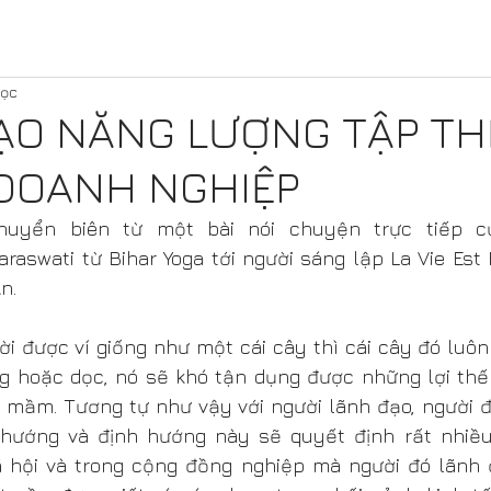
đọc
ẠO NĂNG LƯỢNG TẬP TH
DOANH NGHIỆP
chuyển biên từ một bài nói chuyện trực tiếp c
raswati từ Bihar Yoga tới người sáng lập La Vie Est 
n.
i được ví giống như một cái cây thì cái cây đó luôn
 hoặc dọc, nó sẽ khó tận dụng được những lợi thế
t mầm. Tương tự như vậy với người lãnh đạo, người đ
hướng và định hướng này sẽ quyết định rất nhiều
ã hội và trong cộng đồng nghiệp mà người đó lãnh đ