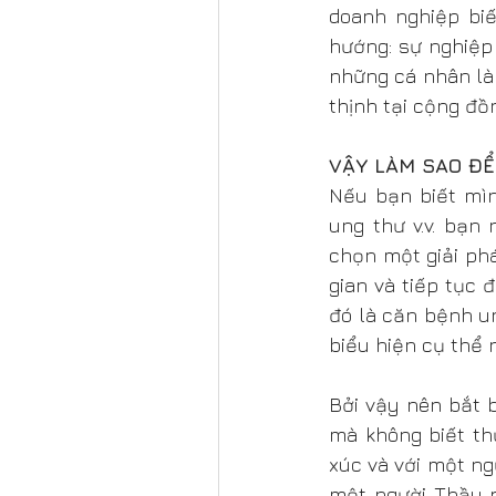
doanh nghiệp bi
hướng: sự nghiệp
những cá nhân là
thịnh tại cộng đồ
VẬY LÀM SAO Đ
Nếu bạn biết mìn
ung thư v.v. bạn
chọn một giải phá
gian và tiếp tục 
đó là căn bệnh u
biểu hiện cụ thể 
Bởi vậy nên bắt 
mà không biết thự
xúc và với một ng
một người Thầy p