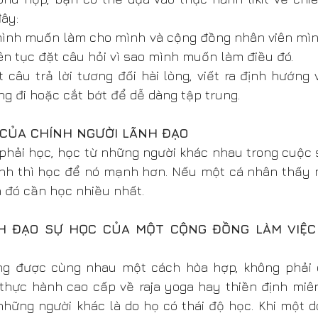
ây: 
 mình muốn làm cho mình và cộng đồng nhân viên mình
ên tục đặt câu hỏi vì sao mình muốn làm điều đó. 
 câu trả lời tương đối hài lòng, viết ra định hướng 
g đi hoặc cắt bớt để dễ dàng tập trung.
 CỦA CHÍNH NGƯỜI LÃNH ĐẠO
 phải học, học từ những người khác nhau trong cuộc số
mạnh thì học để nó mạnh hơn. Nếu một cá nhân thấy m
 đó cần học nhiều nhất.
H ĐẠO SỰ HỌC CỦA MỘT CỘNG ĐỒNG LÀM VIỆC
ng được cùng nhau một cách hòa hợp, không phải c
 thực hành cao cấp về raja yoga hay thiền định miên
hững người khác là do họ có thái độ học. Khi một d