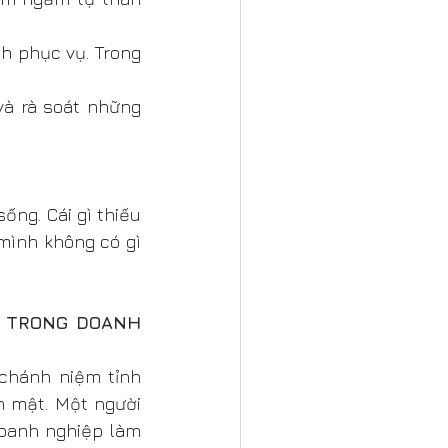
 phục vụ. Trong 
và rà soát những 
ng. Cái gì thiếu 
ình không có gì 
 TRONG DOANH 
hánh niệm tỉnh 
 mật. Một người 
oanh nghiệp làm 