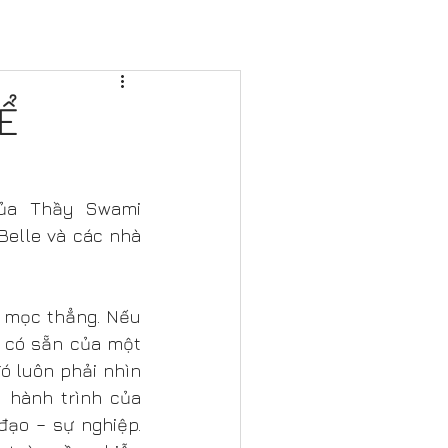
Ể
ủa Thầy Swami 
Belle và các nhà 
 mọc thẳng. Nếu 
 có sẵn của một 
ó luôn phải nhìn 
 hành trình của 
ạo – sự nghiệp. 