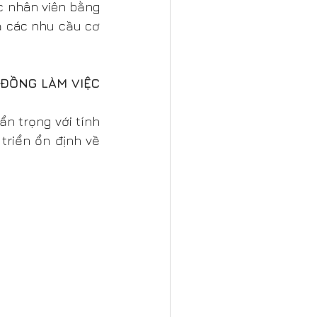
c nhân viên bằng 
ả các nhu cầu cơ 
ỒNG LÀM VIỆC 
n trọng với tính 
triển ổn định về 