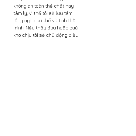
không an toàn thể chất hay 
tâm lý, vì thế tôi sẽ lưu tâm 
lắng nghe cơ thể và tinh thần 
mình. Nếu thấy đau hoặc quá 
khó chịu tôi sẽ chủ động điều 
chỉnh, nghỉ ngơi và hỏi sự giúp 
đỡ từ giáo viên ngay lập tức. 
Tôi hiểu rằng yoga không được 
khuyến khích thực hành trong 
một số điều kiện sức khỏe; 
không tự ý áp dụng yoga thay 
thế cho các chẩn đoán, chăm 
sóc, điều trị y tế. Tôi tự quyết 
định tham gia vào khóa học. Tôi 
đồng ý chịu hoàn toàn trách 
nhiệm với tình trạng thể chất 
và tinh thần của mình trong và 
sau khóa học với La Vie Est 