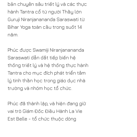
bản chuyên sâu triết lý và các thực
hành Tantra cổ từ người Thầy lớn
Guruji Niranjanananda Saraswati từ
Bihar Yoga toàn cầu trong suốt 14
năm.
Phúc được Swamiji Niranjanananda
Saraswati dẫn dắt tiếp biến hệ
thống triết lý và hệ thống thực hành
Tantra cho mục đích phát triển tâm
lý tinh thần học trong giáo dục nhà
trường và nhóm học tổ chức.
Phúc đã thành lập, và hiện đang giữ
vai trò Giám Đốc Điều Hành La Vie
Est Belle - tổ chức thuộc dòng
truyền Bihar Yoga tại Việt Nam trong
suốt 11 năm qua. Phúc có kinh