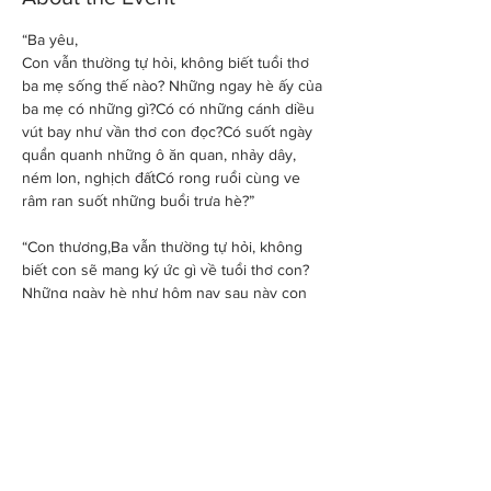
“Ba yêu,
Con vẫn thường tự hỏi, không biết tuổi thơ 
ba mẹ sống thế nào? Những ngay hè ấy của 
ba mẹ có những gì?Có có những cánh diều 
vút bay như vần thơ con đọc?Có suốt ngày 
quẩn quanh những ô ăn quan, nhảy dây, 
ném lon, nghịch đấtCó rong ruổi cùng ve 
râm ran suốt những buổi trưa hè?”
“Con thương,Ba vẫn thường tự hỏi, không 
biết con sẽ mang ký ức gì về tuổi thơ con? 
Những ngày hè như hôm nay sau này con 
còn nhớ?Thành phố người xe chật chộiThời 
gian chật chộiChỉ có tình yêu cha trao con 
mênh mang những tháng những ngày”
Cuộc sống vẫn là một dòng chảy mà ở đó sự 
tiếp nối liên tục diễn ra, và trong bất kỳ hoàn 
cảnh nào luôn có cha mẹ trong con, dù trí 
nghĩ có khi nhớ khi quên, và…