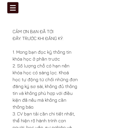
CẢM ƠN BẠN ĐÃ TỚI 
ĐÂY. TRƯỚC KHI ĐĂNG KÝ:
1. Mong bạn đọc kỹ thông tin 
khóa học ở phần trước
2. Số lượng chỗ có hạn nên 
khóa học có sàng lọc. Khoá 
học tự động từ chối những đơn 
đăng ký sơ sài, không đủ thông 
tin và không phù hợp với điều 
kiện đã nêu mà không cần 
thông báo.
3. CV bạn tải cần chi tiết nhất, 
thể hiện rõ hành trình con 
người, học vấn, sự nghiệp và 