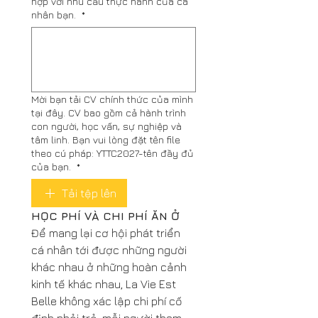
hợp với nhu cầu thực hành của cá
nhân bạn.
*
Mời bạn tải CV chính thức của mình
tại đây. CV bao gồm cả hành trình
con người, học vấn, sự nghiệp và
tâm linh. Bạn vui lòng đặt tên file
theo cú pháp: YTTC2027-tên đầy đủ
của bạn.
*
Tải tệp lên
HỌC PHÍ VÀ CHI PHÍ ĂN Ở
Để mang lại cơ hội phát triển 
cá nhân tới được những người 
khác nhau ở những hoàn cảnh 
kinh tế khác nhau, La Vie Est 
Belle không xác lập chi phí cố 