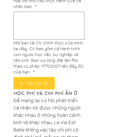
hợp với nhu cầu thực hành của cá
nhân bạn.
*
Mời bạn tải CV chính thức của mình
tại đây. CV bao gồm cả hành trình
con người, học vấn, sự nghiệp và
tâm linh. Bạn vui lòng đặt tên file
theo cú pháp: YTTC2027-tên đầy đủ
của bạn.
*
Tải tệp lên
HỌC PHÍ VÀ CHI PHÍ ĂN Ở
Để mang lại cơ hội phát triển 
cá nhân tới được những người 
khác nhau ở những hoàn cảnh 
kinh tế khác nhau, La Vie Est 
Belle không xác lập chi phí cố 