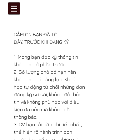
CẢM ƠN BẠN ĐÃ TỚI 
ĐÂY. TRƯỚC KHI ĐĂNG KÝ:
1. Mong bạn đọc kỹ thông tin 
khóa học ở phần trước
2. Số lượng chỗ có hạn nên 
khóa học có sàng lọc. Khoá 
học tự động từ chối những đơn 
đăng ký sơ sài, không đủ thông 
tin và không phù hợp với điều 
kiện đã nêu mà không cần 
thông báo.
3. CV bạn tải cần chi tiết nhất, 
thể hiện rõ hành trình con 
người, học vấn, sự nghiệp và 