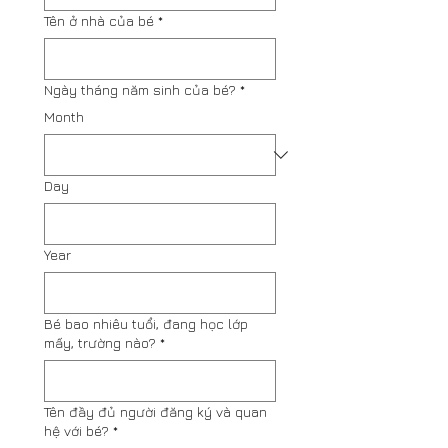
Tên ở nhà của bé
*
Ngày tháng năm sinh của bé?
*
Month
Day
Year
Bé bao nhiêu tuổi, đang học lớp
mấy, trường nào?
*
Tên đầy đủ người đăng ký và quan
hệ với bé?
*