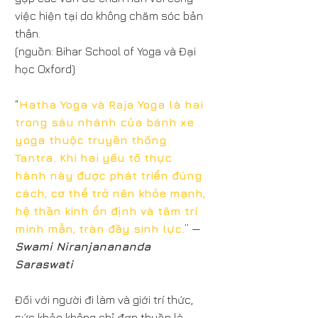
việc hiện tại do không chăm sóc bản
thân.
(nguồn: Bihar School of Yoga và Đại
học Oxford)
“
Hatha Yoga và Raja Yoga là hai
trong sáu nhánh của bánh xe
yoga thuộc truyền thống
Tantra. Khi hai yếu tố thực
hành này được phát triển đúng
cách, cơ thể trở nên khỏe mạnh,
hệ thần kinh ổn định và tâm trí
minh mẫn, tràn đầy sinh lực.
” —
Swami Niranjanananda
Saraswati
Đối với người đi làm và giới trí thức,
sức khỏe không chỉ đơn thuần là