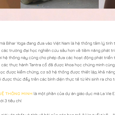
mà Bihar Yoga đang đưa vào Việt Nam là hệ thống tâm lý tinh
 các trường đại học nghiên cứu sâu hơn về tiềm năng phát tri
ời hệ thống này cũng cho phép đưa các hoạt động phát triển t
c các thực hành Tantra cổ đã được khoa học chứng minh cùng v
 học được kiểm chứng, cơ sở hệ thống được thiết lập, khả năn
 được thúc đẩy trên các bình diện thực tế từ khi sinh ra cho tớ
UỆ THÔNG MINH
là một phần của dự án giáo dục mà La Vie Es
 3 tiêu chí: