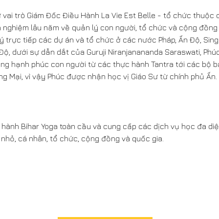
ữ vai trò Giám Đốc Điều Hành La Vie Est Belle - tổ chức thuộc 
nh nghiệm lâu năm về quản lý con người, tổ chức và cộng đồn
lý trực tiếp các dự án và tổ chức ở các nước Pháp, Ấn Độ, Sin
n Độ, dưới sự dẫn dắt của Guruji Niranjanananda Saraswati, Phú
tảng hạnh phúc con người từ các thực hành Tantra tới các bộ 
 Mại, vì vậy Phúc được nhận học vị Giáo Sư từ chính phủ Ấn. 
n hành Bihar Yoga toàn cầu và cung cấp các dịch vụ học đa diện
 nhỏ, cá nhân, tổ chức, cộng đồng và quốc gia.