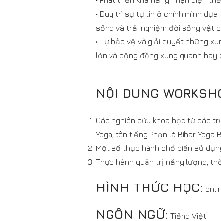
• Phát triển khả năng nhận diện thế
• Duy trì sự tự tin ở chính mình dự
sống và trải nghiệm đời sống vật c
• Tự bảo vệ và giải quyết những x
lớn và cộng đồng xung quanh hay c
NỘI DUNG WORKSH
Các nghiên cứu khoa học từ các tr
Yoga, tên tiếng Phạn là Bihar Yoga B
Một số thực hành phổ biến sử dụng
Thực hành quản trị năng lượng, thời
HÌNH THỨC HỌC:
onli
NGÔN NGỮ:
Tiếng Việt