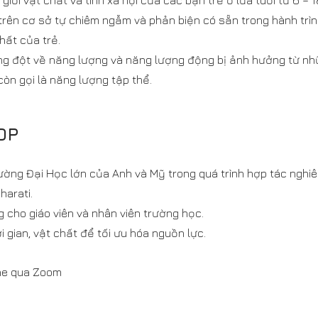
 giới vật chất và tính xã hội của các bạn trẻ ở lứa tuổi từ 6 –
a trên cơ sở tự chiêm ngẫm và phản biện có sẵn trong hành trình
hất của trẻ.
ung đột về năng lượng và năng lượng động bị ảnh hưởng từ nh
òn gọi là năng lượng tập thể.
OP
ường Đại Học lớn của Anh và Mỹ trong quá trình hợp tác nghiê
harati.
 cho giáo viên và nhân viên trường học.
 gian, vật chất để tối ưu hóa nguồn lực.
ne qua Zoom