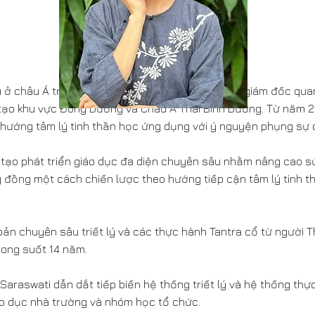
au ở châu Á trong một tập đoàn đa quốc gia, như: giám đốc qu
o tạo khu vực Đông Dương và Châu Á Thái Bình Dương. Từ năm 
h hướng tâm lý tinh thần học ứng dụng với ý nguyện phụng sự 
tạo phát triển giáo dục đa diện chuyên sâu nhằm nâng cao sứ
g đồng một cách chiến lược theo hướng tiếp cận tâm lý tinh 
ản chuyên sâu triết lý và các thực hành Tantra cổ từ người T
rong suốt 14 năm.
Saraswati dẫn dắt tiếp biến hệ thống triết lý và hệ thống th
iáo dục nhà trường và nhóm học tổ chức.