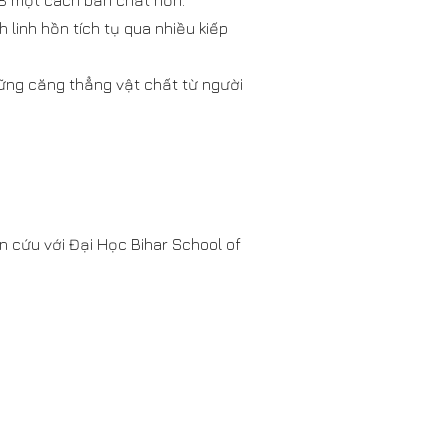
 18 một cách bản chất hơn.
 linh hồn tích tụ qua nhiều kiếp
ững căng thẳng vật chất từ người
n cứu với Đại Học Bihar School of