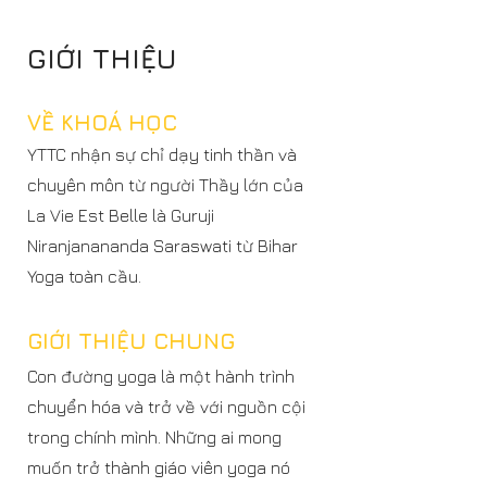
GIỚI THIỆU
VỀ KHOÁ HỌC
YTTC nhận sự chỉ dạy tinh thần và
chuyên môn từ người Thầy lớn của
La Vie Est Belle là Guruji
Niranjanananda Saraswati từ Bihar
Yoga toàn cầu.
GIỚI THIỆU CHUNG
Con đường yoga là một hành trình
chuyển hóa và trở về với nguồn cội
trong chính mình. Những ai mong
muốn trở thành giáo viên yoga nó