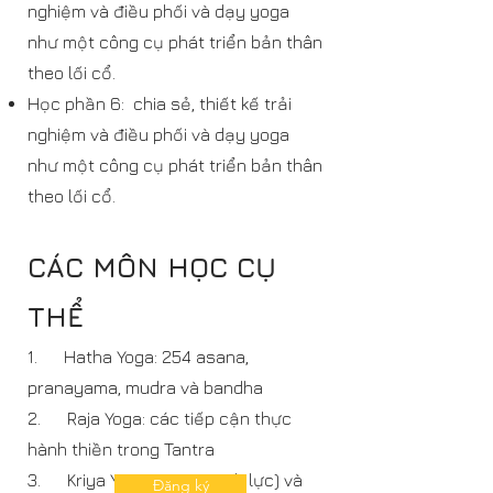
nghiệm và điều phối và dạy yoga
như một công cụ phát triển bản thân
theo lối cổ.
Học phần 6: chia sẻ, thiết kế trải
nghiệm và điều phối và dạy yoga
như một công cụ phát triển bản thân
theo lối cổ.
CÁC MÔN HỌC CỤ
THỂ
1. Hatha Yoga: 254 asana,
pranayama, mudra và bandha
2. Raja Yoga: các tiếp cận thực
hành thiền trong Tantra
3. Kriya Yoga: prana (sinh lực) và
Đăng ký