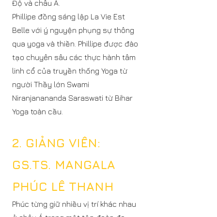
Độ và châu Á.
​Phillipe đồng sáng lập La Vie Est
Belle với ý nguyện phụng sự thông
qua yoga và thiền. Phillipe được đào
tạo chuyên sâu các thực hành tâm
linh cổ của truyền thống Yoga từ
người Thầy lớn Swami
Niranjanananda Saraswati từ Bihar
Yoga toàn cầu.
2. GIẢNG VIÊN:
GS.TS. MANGALA
PHÚC LÊ THANH
Phúc từng giữ nhiều vị trí khác nhau